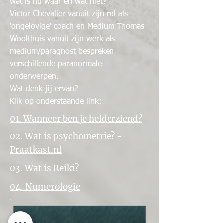
wat is nu waar en wat niet?
Victor Chevalier vanuit zijn rol als
'ongelovige' coach en Medium Thomas
Woolthuis vanuit zijn werk als
medium/paragnost bespreken
verschillende paranormale
onderwerpen.
Wat denk jij ervan?
Klik op onderstaande link:
01. Wanneer ben je helderziend?
02. Wat is psychometrie?
-
Praatkast.nl
03. Wat is Reiki?
04. Numerologie